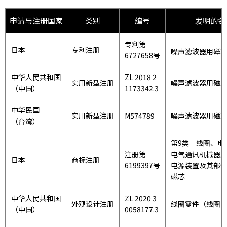
申请与注册国家
类别
编号
发明的名
专利第
日本
专利注册
噪声滤波器用
6727658号
中华人民共和国
ZL 2018 2
实用新型注册
噪声滤波器用磁
（中国）
1173342.3
中华民国
实用新型注册
M574789
噪声滤波器用磁
（台湾）
第9类 线圈、电
注册第
电气通讯机械器
日本
商标注册
6199397号
电源装置及其部
磁芯
中华人民共和国
ZL 2020 3
外观设计注册
线圈零件（线圈
（中国）
0058177.3